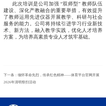
此次培训是公司加强 “双师型” 教师队伍
建设、深化产教融合的重要举措，有效提升
了教师运用先进仪器开展教学、科研与社会
服务的能力。公司将持续引进学习行业新技
术、新方法，融入教学实践，优化人才培养
方案，为培养高素质专业人才筑牢基础。
下一条：
缅怀革命先烈，传承红色精神——体育平台官网开展
2026年清明祭扫活动